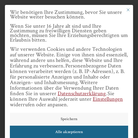
Skip
Datenschutze
Mit dies
Wir benötigen Ihre Zustimmung, bevor Sie unsere
to
Website weiter besuchen können.
main
Wenn Sie unter 16 Jahre alt sind und Ihre
Zustimmung zu freiwilligen Diensten geben
content
möchten, müssen Sie Ihre Erziehungsberechtigten um
Erlaubnis bitten.
MENU
Wir verwenden Cookies und andere Technologien
auf unserer Website. Einige von ihnen sind essenziell,
während andere uns helfen, diese Website und Ihre
Erfahrung zu verbessern.
Personenbezogene Daten
können verarbeitet werden (z. B. IP-Adressen), z. B.
für personalisierte Anzeigen und Inhalte oder
Anzeigen- und Inhaltsmessung.
Weitere
Test_alt
Informationen über die Verwendung Ihrer Daten
finden Sie in unserer
Datenschutzerklärung
.
Sie
können Ihre Auswahl jederzeit unter
Einstellungen
CATO-Magazin
widerrufen oder anpassen.
Erste Auswahl
Speichern
Zweite Auswahl
Alle akzeptieren