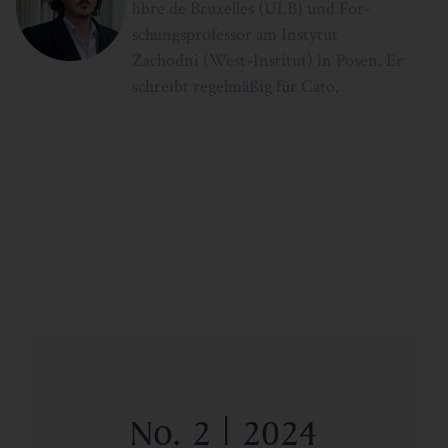
libre de Bruxelles (ULB) und For­
schungsprofessor am Instytut
Zachodni (West-Institut) in Posen. Er
schreibt regelmäßig für Cato.
No. 2 | 2024