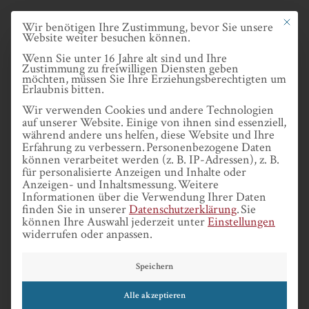
Skip
Datenschutze
Mit dies
Wir benötigen Ihre Zustimmung, bevor Sie unsere
to
Website weiter besuchen können.
main
Wenn Sie unter 16 Jahre alt sind und Ihre
Zustimmung zu freiwilligen Diensten geben
content
möchten, müssen Sie Ihre Erziehungsberechtigten um
Erlaubnis bitten.
MENU
Wir verwenden Cookies und andere Technologien
auf unserer Website. Einige von ihnen sind essenziell,
während andere uns helfen, diese Website und Ihre
Erfahrung zu verbessern.
Personenbezogene Daten
können verarbeitet werden (z. B. IP-Adressen), z. B.
für personalisierte Anzeigen und Inhalte oder
«
Zurück
Anzeigen- und Inhaltsmessung.
Weitere
Informationen über die Verwendung Ihrer Daten
finden Sie in unserer
Datenschutzerklärung
.
Sie
können Ihre Auswahl jederzeit unter
Einstellungen
widerrufen oder anpassen.
MYTHOS OFFENE WISSENSCHAFT
Speichern
3. April 2024
von
DAVID ENGELS
Alle akzeptieren