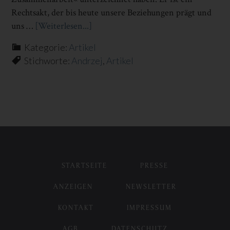
Rechtsakt, der bis heute unsere Beziehungen prägt und
uns …
[Weiterlesen...]
Infos
zum
Kategorie:
Artikel
Plugin
Stichworte:
Andrzej
,
Artikel
NICHT
SO
GUTE
FREUNDE
STARTSEITE
PRESSE
ANZEIGEN
NEWSLETTER
KONTAKT
IMPRESSUM
AGB
DATENSCHUTZ