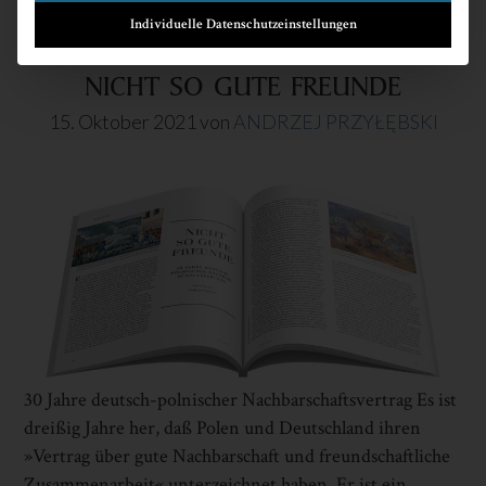
Individuelle Datenschutzeinstellungen
NICHT SO GUTE FREUNDE
15. Oktober 2021
von
ANDRZEJ PRZYŁĘBSKI
30 Jahre deutsch-polnischer Nachbarschaftsvertrag Es ist
dreißig Jahre her, daß Polen und Deutschland ihren
»Vertrag über gute Nachbarschaft und freundschaftliche
Zusammenarbeit« unterzeichnet haben. Er ist ein