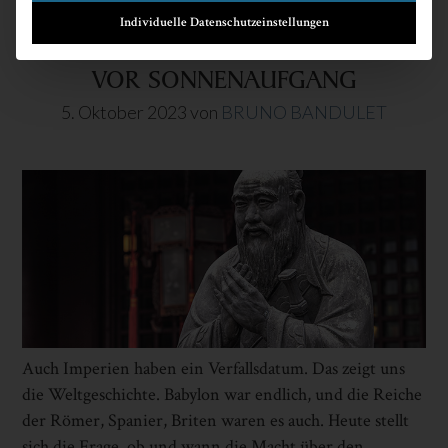
Individuelle Datenschutzeinstellungen
VOR SONNENAUFGANG
5. Oktober 2023
von
BRUNO BANDULET
Auch Imperien haben ein Verfallsdatum. Das zeigt uns
die Weltgeschichte. Babylon war endlich, und die Reiche
der Römer, Spanier, Briten waren es auch. Heute stellt
sich die Frage, ob und wann die Macht über den