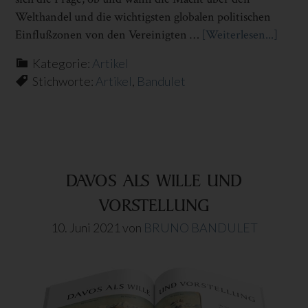
Welthandel und die wichtigsten globalen politischen
Einflußzonen von den Vereinigten …
[Weiterlesen...]
Infos
zum
Kategorie:
Artikel
Plugi
Stichworte:
Artikel
,
Bandulet
VOR
SON
DAVOS ALS WILLE UND
VORSTELLUNG
10. Juni 2021
von
BRUNO BANDULET