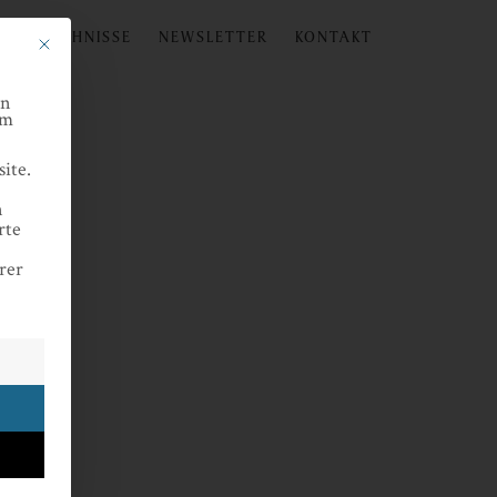
instellungen
SVERZEICHNISSE
NEWSLETTER
KONTAKT
Mit diesem Button wird der Dialog geschlossen. Seine Funktionalität ist identisch
en
um
ite.
n
rte
rer