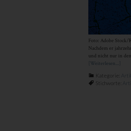
Foto: Adobe Stock/R
Nachdem er jahrzehn
und nicht nur in de
[Weiterlesen...]
Info
zum
Kategorie:
Arti
Plug
Stichworte:
Art
WA
WÄ
EUR