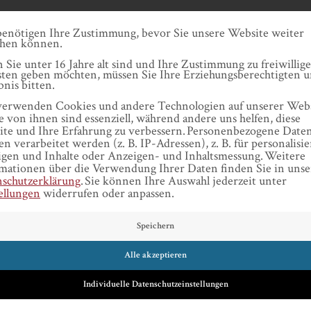
Datenschutze
BESTELLEN
ARTIKEL
INHALT
enötigen Ihre Zustimmung, bevor Sie unsere Website weiter
chen können.
Sie unter 16 Jahre alt sind und Ihre Zustimmung zu freiwillig
ten geben möchten, müssen Sie Ihre Erziehungsberechtigten 
bnis bitten.
erwenden Cookies und andere Technologien auf unserer Webs
e von ihnen sind essenziell, während andere uns helfen, diese
te und Ihre Erfahrung zu verbessern.
Personenbezogene Date
n verarbeitet werden (z. B. IP-Adressen), z. B. für personalisie
ARTIKEL
gen und Inhalte oder Anzeigen- und Inhaltsmessung.
Weitere
mationen über die Verwendung Ihrer Daten finden Sie in unse
schutzerklärung
.
Sie können Ihre Auswahl jederzeit unter
ellungen
widerrufen oder anpassen.
Speichern
Alle akzeptieren
NICHTS ERNSTES MEHR IM LEBEN?
Individuelle Datenschutzeinstellungen
28. Mai 2019
von
KARLHEINZ WEIßMANN