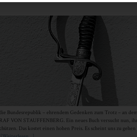
ch die Bundesrepublik – ehrendem Gedenken zum Trotz – an dem
 VON STAUFFENBERG. Ein neues Buch versucht nun, ihn v
hützen. Das kostet einen hohen Preis. Es scheint uns zu gehen
…
[Weiterlesen...]
Infos