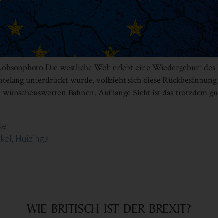
obsonphoto Die westliche Welt erlebt eine Wiedergeburt des
telang unterdrückt wurde, vollzieht sich diese Rückbesinnung z
n wünschens­werten Bahnen. Auf lange Sicht ist das trotzdem g
s
kel
in
ikel
,
Huizinga
S
HLT
OPA?
WIE BRITISCH IST DER BREXIT?