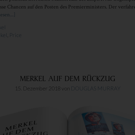
se Chancen auf den Posten des Premierministers. Der verfahr
esen...]
Infos
zum
kel
Plugin
ikel
,
Price
WIE
BRITISCH
IST
DER
BREXIT?
MERKEL AUF DEM RÜCKZUG
15. Dezember 2018
von
DOUGLAS MURRAY