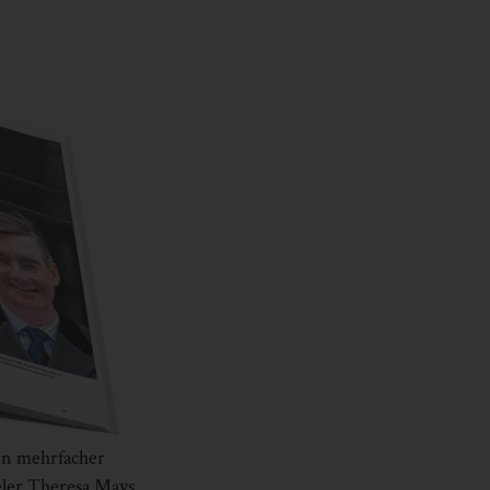
In mehrfacher
eler Theresa Mays