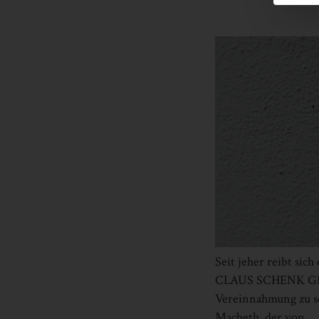
Seit jeher reibt si
CLAUS SCHENK GRAF
Vereinnahmung zu sc
Macbeth, der von 