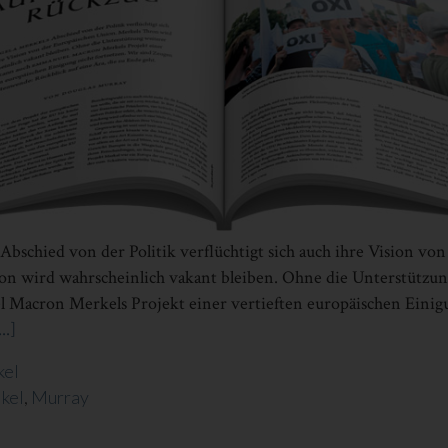
bschied von der Politik verflüchtigt sich auch ihre Vision vo
n wird wahrscheinlich vakant bleiben. Ohne die Unterstützun
Macron Merkels Projekt einer vertieften europäischen Einigu
..]
Infos
zum
kel
Plugin
ikel
,
Murray
MERKEL
AUF