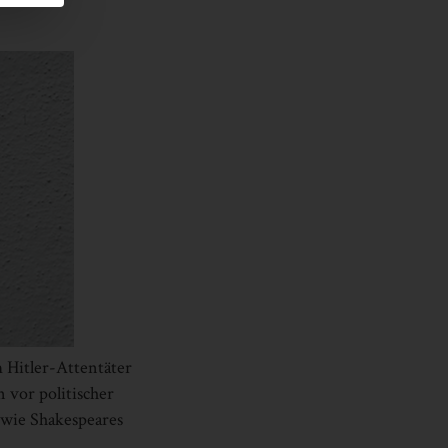
 Hitler-Attentäter
or politischer
 wie Shakespeares