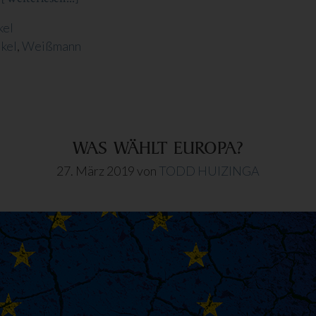
zum
kel
Plugin
ikel
,
Weißmann
NICHTS
ERNSTES
MEHR
IM
LEBEN?
WAS WÄHLT EUROPA?
27. März 2019
von
TODD HUIZINGA