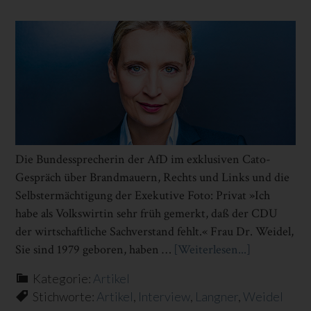
Die Bundessprecherin der AfD im exklusiven Cato-
Gespräch über Brandmauern, Rechts und Links und die
Selbstermächtigung der Exekutive Foto: Privat »Ich
habe als Volkswirtin sehr früh gemerkt, daß der CDU
der wirtschaftliche Sachverstand fehlt.« Frau Dr. ­Weidel,
Sie sind 1979 geboren, haben …
[Weiterlesen...]
Infos
zum
Kategorie:
Artikel
Plugin
Stichworte:
Artikel
,
Interview
,
Langner
,
Weidel
»ICH