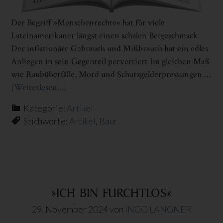
Der Begriff »Menschenrechte« hat für viele
Lateinamerikaner längst einen schalen Beigeschmack.
Der inflationäre Gebrauch und Mißbrauch hat ein edles
Anliegen in sein Gegenteil pervertiert Im gleichen Maß
wie Raubüberfälle, Mord und Schutzgeld­erpressungen …
[Weiterlesen...]
Infos
zum
Kategorie:
Artikel
Plugin
Stichworte:
Artikel
,
Baur
FRAGWÜRDIGE
INTERNATIONALE
GERICHTSHÖFE
»ICH BIN FURCHTLOS«
29. November 2024
von
INGO LANGNER