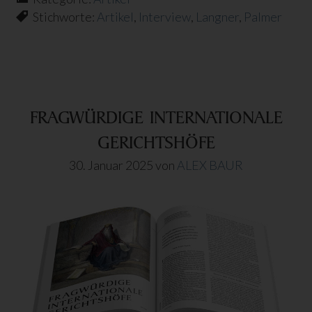
Plugi
Stichworte:
Artikel
,
Interview
,
Langner
,
Palmer
DER
MIT
DEN
GRÜ
TAN
FRAGWÜRDIGE INTERNATIONALE
GERICHTSHÖFE
30. Januar 2025
von
ALEX BAUR