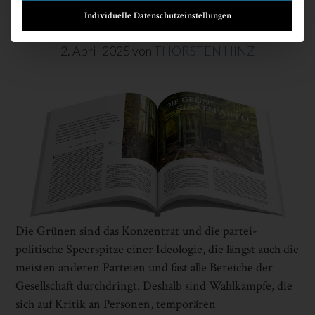
Individuelle Datenschutzeinstellungen
DIE GRÜNE STAATSPARTEI
2. April 2025
von
THORSTEN HINZ
Die Grünen sind das Konzentrat und die partei-
politische Speerspitze einer Ideologie, die längst auch die
meisten anderen Parteien und fast alle Bereiche der
Gesellschaft durchdringt. Deshalb sind Wahlkämpfe, die
sich auf Kritik an Personen, temporären