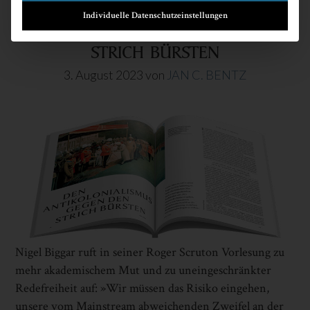
Individuelle Datenschutzeinstellungen
ANTIKOLONIALISMUS GEGEN DEN
STRICH BÜRSTEN
3. August 2023
von
JAN C. BENTZ
Nigel Biggar ruft in seiner Roger Scruton Vorlesung zu
mehr akademischem Mut und zu uneingeschränkter
Redefreiheit auf: »Wir müssen das Risiko eingehen,
unsere vom Mainstream abweichenden Zweifel an der