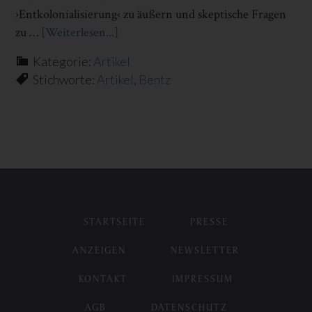
›Entkolonialisierung‹ zu äußern und skeptische Fragen
zu …
[Weiterlesen...]
Infos
zum
Kategorie:
Artikel
Plugin
Stichworte:
Artikel
,
Bentz
ANTIKOLONIALISMUS
GEGEN
DEN
STRICH
BÜRSTEN
STARTSEITE
PRESSE
ANZEIGEN
NEWSLETTER
KONTAKT
IMPRESSUM
AGB
DATENSCHUTZ