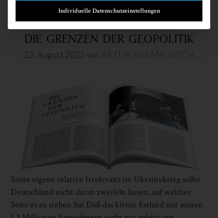
Individuelle Datenschutzeinstellungen
DIE GRENZEN DER GEOPOLITIK
23. August 2022
von
ARTUR ABRAMOVYCH
Seine eigene relative Irrelevanz im Ukrainekrieg sollte
Deutschland nicht daran zweifeln lassen, auf welcher
Seite es zu stehen hat Daß das kleine Estland mit seinen
1,3 Millionen Einwohnern nicht nur relativ zur